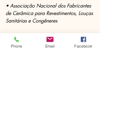
• Associação Nacional dos Fabricantes 
de Cerâmica para Revestimentos, Louças 
Sanitárias e Congêneres
https://www.anfacer.org.br/ceramica-
brasileira-pelo-mundo/piscina-pensada-
Phone
Email
Facebook
como-obra-de-arte
Entradas recientes
Ver todo