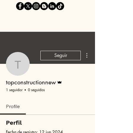
Más acciones
Seguir
topconstructionnew
Administrador
topconstructionnew
1 seguidor
0 seguidos
Profile
Perfil
Fecha de registro: 12 jun 2024