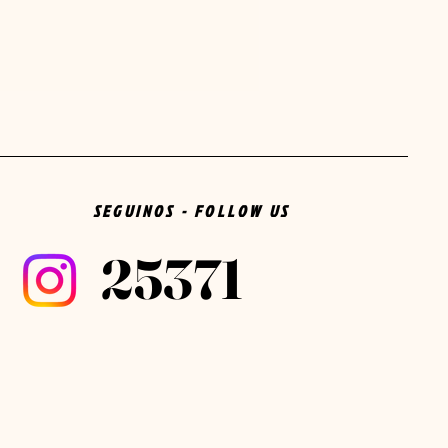
SEGUINOS - FOLLOW US
25371
25371