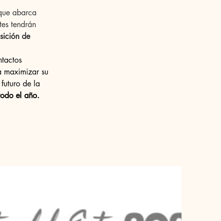
que abarca 
tes tendrán 
sición de 
ntactos 
a maximizar su 
futuro de la 
todo el año.