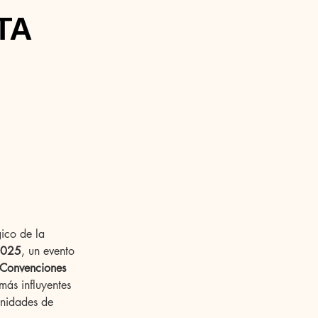
TA
gico de la 
2025
, un evento 
 Convenciones 
más influyentes 
unidades de 