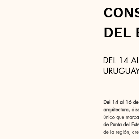
CONS
DEL 
DEL 14 A
URUGUA
Del 14 al 16 d
arquitectura, di
único que marcan
de Punta del Est
de la región, cr