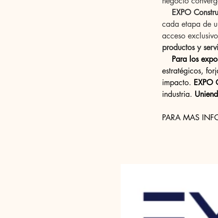
negocio converg
 EXPO Constr
cada etapa de un
acceso exclusivo
productos y servi
Para los expo
estratégicos, fo
impacto. 
EXPO C
industria. 
Uniend
PARA MAS INF