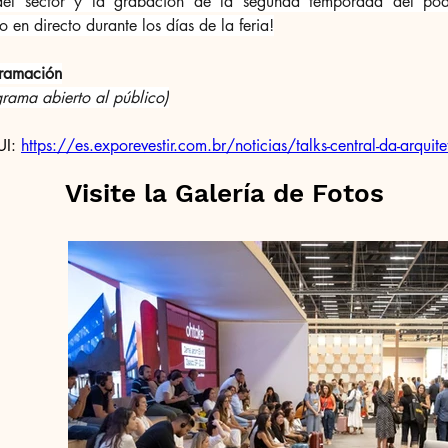
del sector y la grabación de la segunda temporada del podc
o en directo durante los días de la feria!
gramación
rama abierto al público)
I: 
https://es.exporevestir.com.br/noticias/talks-central-da-arquite
Visite la Galería de Fotos