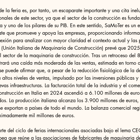
e la feria es, por tanto, un escaparate importante y una cita inel
onales de este sector, ya que el sector de la construcción es fund
a y uno de los pilares de su PIB. En este sentido, SaMoTer es un 
ate que promueve y apoya las empresas, proporcionando informa
lexión para analizar con mayor claridad el contexto actual y las 
(Unión Italiana de Maquinaria de Construcción) prevé que 2025
el sector de la maquinaria de construcción. Tras un retroceso del
strará una caída más moderada de las ventas, estimada en torno a
se puede afirmar que, a pesar de la reducción fisiológica de la 
 altos niveles de ventas, impulsado por las inversiones públicas y 
as infraestructuras. La facturación total de la industria y el come
nstrucción en Italia en 2024 ascendió a 6.100 millones de euro
. La producción italiana alcanza los 3.900 millones de euros, 
e exportan a países de todo el mundo. La balanza comercial regi
ximadamente mil millones de euros.
arte del ciclo de ferias internacionales asociadas bajo el lema CE
ea que reúne a las asociaciones de fabricantes de maquinaria de