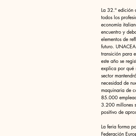
La 32.ª edición d
todos los profesi
economía italian
encuentro y deb
elementos de ref
futuro. UNACEA 
transición para 
este año se regi
explica por qué 
sector mantendrá
necesidad de nuev
maquinaria de co
85.000 empleados
3.200 millones s
positivo de apro
La feria forma p
Federación Europ