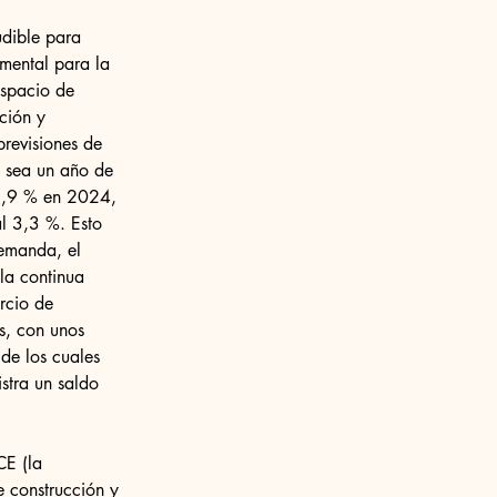
udible para 
amental para la 
espacio de 
ción y 
previsiones de 
 sea un año de 
 8,9 % en 2024, 
l 3,3 %. Esto 
demanda, el 
la continua 
rcio de 
s, con unos 
de los cuales 
stra un saldo 
CE (la 
 construcción y 