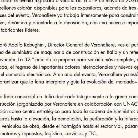
nzado: el evento regresará a Verona del 6 al 9 de mayo de 2026
bellones estarán disponibles para los expositores, además de tres 
ses del evento, Veronafiere ya trabaja intensamente para construi
iva, dinámica y orientada a la innovación, con una nueva e impor
fabricantes líderes.
ró Adolfo Rebughini, Director General de Veronafiere, «es el pu
a de suministro de maquinaria de construcción en Italia y un refe
ovación. La 32.ª edición se prepara para ser aún más completa, 
ada, el regreso de importantes actores internacionales y nuevas o
el comercio electrónico. A un año del evento, Veronafiere ya est
arantizar que la feria interprete y guíe la evolución del mercado»
a feria comercial en Italia dedicada íntegramente a la gama com
trucción (organizada por Veronafiere en colaboración con UNA
ción como centro estratégico para toda la cadena de suministro: 
rras hasta la elevación, la demolición, la perforación y la tritura
s vehículos de obra, desde el hormigón hasta el sector vial, pasa
otores y repuestos, logística, servicios y TIC.