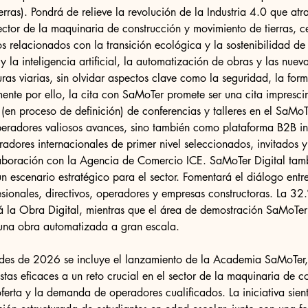
rras). Pondrá de relieve la revolución de la Industria 4.0 que atr
ector de la maquinaria de construcción y movimiento de tierras, c
os relacionados con la transición ecológica y la sostenibilidad de
 y la inteligencia artificial, la automatización de obras y las nuev
uras viarias, sin olvidar aspectos clave como la seguridad, la form
amente por ello, la cita con SaMoTer promete ser una cita impresci
(en proceso de definición) de conferencias y talleres en el SaMo
peradores valiosos avances, sino también como plataforma B2B in
dores internacionales de primer nivel seleccionados, invitados 
laboración con la Agencia de Comercio ICE. SaMoTer Digital tamb
escenario estratégico para el sector. Fomentará el diálogo entr
esionales, directivos, operadores y empresas constructoras. La 32.
 la Obra Digital, mientras que el área de demostración SaMoTer 
 una obra automatizada a gran escala.
ades de 2026 se incluye el lanzamiento de la Academia SaMoTer,
stas eficaces a un reto crucial en el sector de la maquinaria de co
oferta y la demanda de operadores cualificados. La iniciativa sien