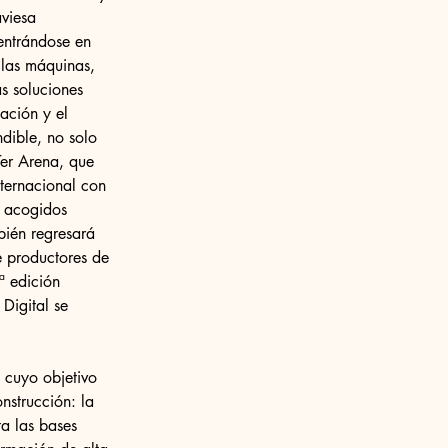
aviesa 
entrándose en 
 las máquinas, 
as soluciones 
ación y el 
ndible, no solo 
Ter Arena, que 
ternacional con 
y acogidos 
ién regresará 
e productores de 
ª edición 
Digital se 
 cuyo objetivo 
nstrucción: la 
ta las bases 