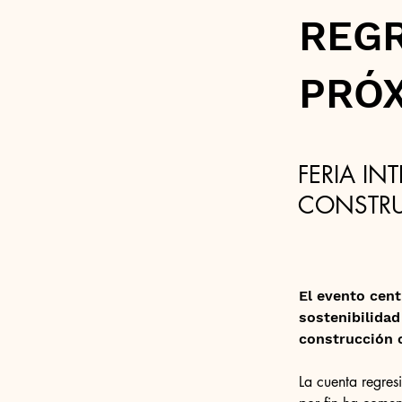
REGR
PRÓX
FERIA I
CONSTRU
El evento cent
sostenibilidad
construcción c
La cuenta regres