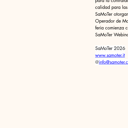
para la contrata
calidad para las
SaMoTer otorgará
Operador de Maqu
feria comienza 
SaMoTer Webina
SaMoTer 2026
www.samoter.it
@
info@samoter.