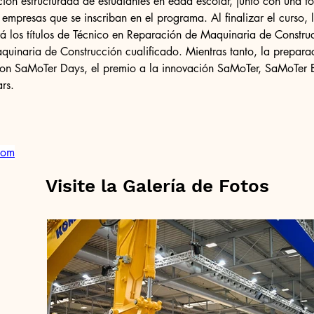
ción estructurada de estudiantes en edad escolar, junto con una f
 empresas que se inscriban en el programa. Al finalizar el curso,
 los títulos de Técnico en Reparación de Maquinaria de Constru
inaria de Construcción cualificado. Mientras tanto, la preparac
con SaMoTer Days, el premio a la innovación SaMoTer, SaMoTer B
rs.
com
Visite la Galería de Fotos