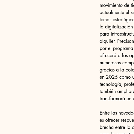
movimiento de tie
actualmente el s
temas estratégic
la digitalización
para infraestruct
alquiler. Precis
por el programa 
ofrecerá a los o
numerosos compra
gracias a la co
en 2025 como un 
tecnología, prof
también ampliará
transformará en
Entre las noved
es ofrecer respue
brecha entre la 