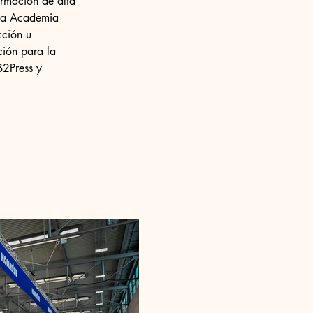
ormación de alta 
 la Academia 
cción u 
ión para la 
2Press y 