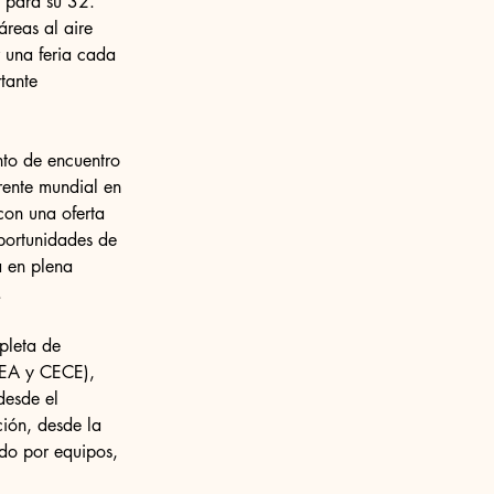
 para su 32.ª 
áreas al aire 
r una feria cada 
tante 
nto de encuentro 
rente mundial en 
con una oferta 
portunidades de 
á en plena 
.
pleta de 
CEA y CECE), 
desde el 
ción, desde la 
ndo por equipos, 