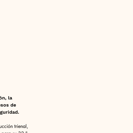
n, la 
esos de 
guridad.
cción trienal, 