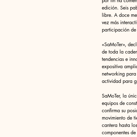
por fin ha come
edición. Seis pa
libre. A doce me
vez más interact
participación de 
«SaMoTer», decla
de toda la caden
tendencias e inn
expositiva ampli
networking para 
actividad para g
SaMoTer, la únic
equipos de cons
confirma su posi
movimiento de tie
cantera hasta lo
componentes de m