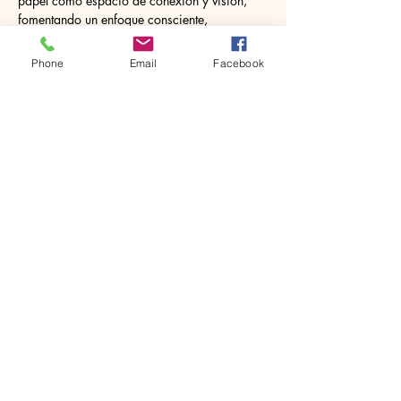
papel como espacio de conexión y visión, 
fomentando un enfoque consciente, 
vanguardista y avanzado en el diseño de 
piedra.
Phone
Email
Facebook
www.marmomac.com
Visite la Galería de Fotos