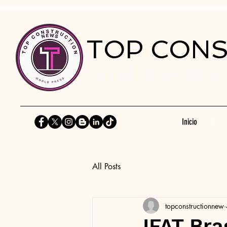
TOP CON
La red social de la
Inicio
All Posts
topconstructionnew
IFAT Bra