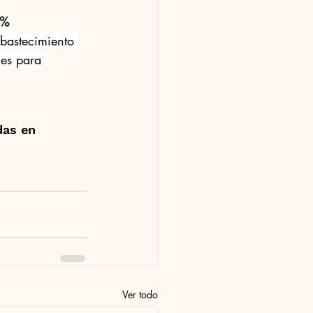
8%
abastecimiento 
les para 
das en 
Ver todo