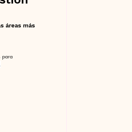
as áreas más 
s para 
.